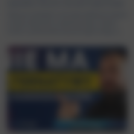
sygnałów, których nie warto ignorować
Fałszywy kandydat w rekrutacji zdalnej nie zawsze
oznacza całkowicie zmyśloną osobę. Czasem
chodzi o podszywanie się pod kogoś innego, a...