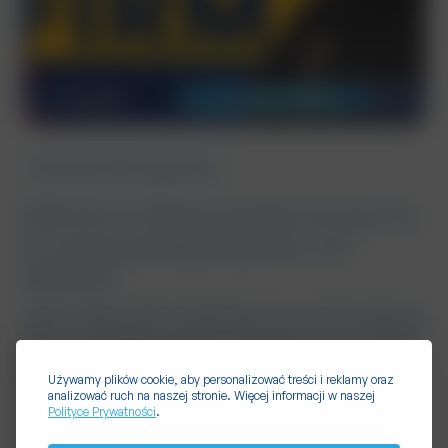
7 min read
18.06.2026
Rekrutacje i zarządzanie
84% firm w Polsce nie płaci na czas. Co
to oznacza dla agencji pracy i ich
klientów?
Dane z KRAZ, BIK i Polskiego Forum HR pokazują
dwa równoległe zjawiska. Z jednej strony w 2025
roku liczba agencji...
Używamy plików cookie, aby personalizować treści i reklamy oraz
analizować ruch na naszej stronie. Więcej informacji w naszej
Polityce Prywatności
.