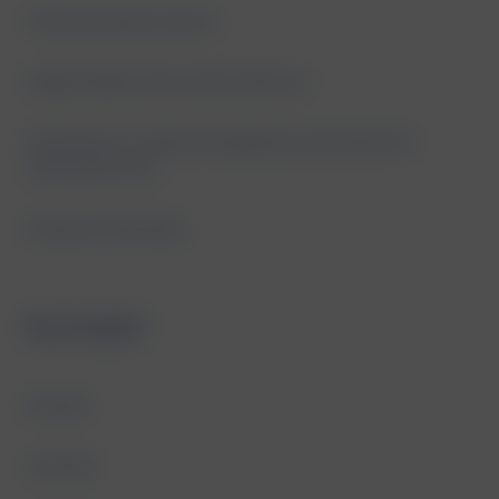
Outsourcing procesów
Usługi dedykowane dla transportu
Doradztwo w zakresie legalizacji zatrudnienia
cudzoziemców
Employer Branding
Kontakt
Kontakt
LinkedIn