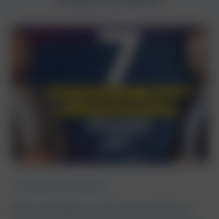
9 min read
02.07.2026
Rekrutacje i zarządzanie
Fake candidate w rekrutacji zdalnej. 7