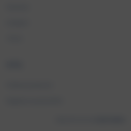
Facebook
Instagram
TikTok
Info
Polityka prywatności
Regulamin serwisu RODO
Made with vision by
Cyrek Creative