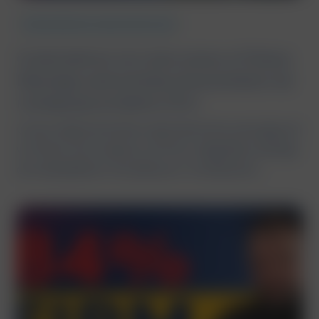
7 min read
25.06.2026
Zatrudnianie cudzoziemców
Cudzoziemcy na rynku pracy w Polsce.
Dlaczego sama liczba pracowników nie
rozwiązuje problemu firm
Coraz większa liczba cudzoziemców pracujących
w Polsce nie oznacza, że firmy mają łatwy dostęp
do kandydatów. W praktyce o możliwości...