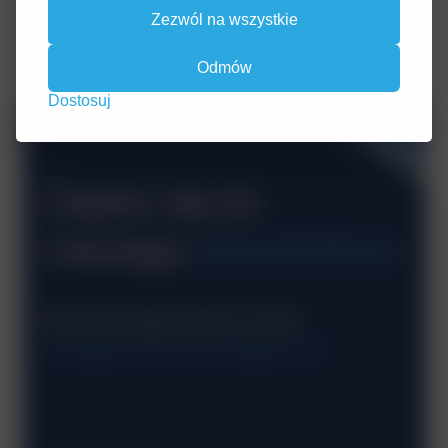
Zezwól na wszystkie
Odmów
Dostosuj
Zapisz się do
naszego
newslettera
Beż żadnego spamu tylko
KONKRETNE INFORMACJE