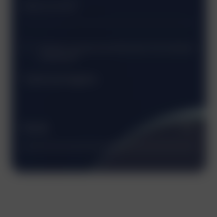
Wyrażam zgodę na przetwarzanie moich danych
osobowych*
*pola wymagane
Wyślij