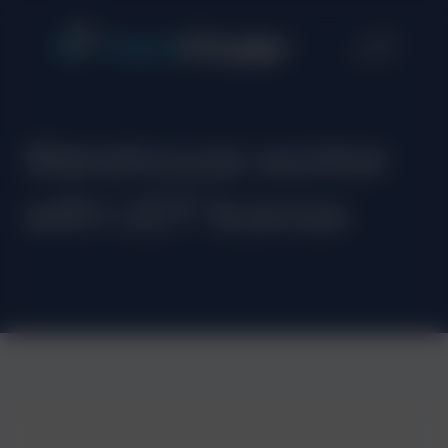
Warehouse worker
with UDT license