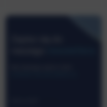
Zapisz się do
naszego
newslettera
Beż żadnego spamu tylko
KONKRETNE INFORMACJE