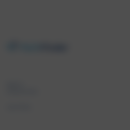
Agency
employments
Job Offers