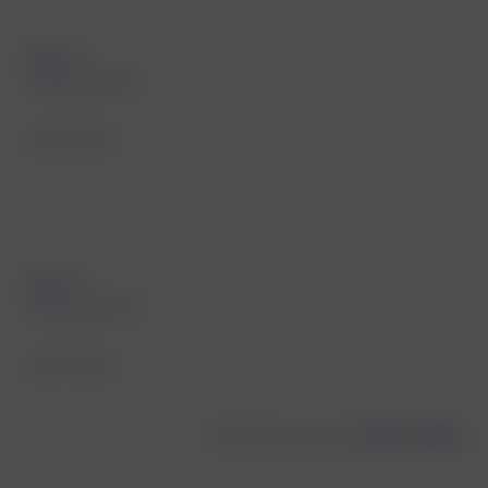
Agency
employments
Job Offers
Agency
employments
Job Offers
Made with vision by
Cyrek Creative